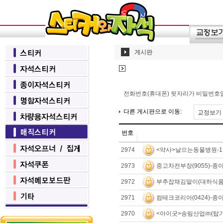
게시판
전화번호(휴대폰) 뒷자리가 비밀번호입니
다른 게시판으로 이동:
번호
<약사>날으는동물병원-1
2974
중고차전부장(9055)-종
2973
부추잡채김말이(대하식품)
2972
컴테크코리아(0424)-종
2971
<아이굿>송림산업㈜(탑가
2970