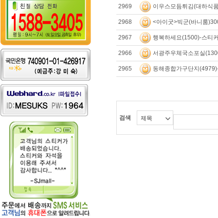
이우스모듬튀김(대하식품)-
2969
<아이굿>빅군(바니룸)30
2968
행복하세요(1500)-스티커
2967
서광주우체국소포실(1300
2966
동해종합가구단지(4979
2965
검색