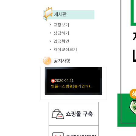
교정보기
상담하기
2020.05.12
입금확인
김훈신경과의원-11절봉
자석교정보기
투...
2020.05.06
미소요양병원(성민문화사...
2020.04.21
엠플러스병원(슬기인쇄)...
2020.04.21
성가롤로병원(외용약)순...
2020.04.21
성가롤로병원(먹는약)순...