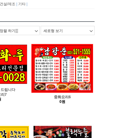
/건설/제조
|
기타
|
 드립니다
리7
중화요리6
원
0원