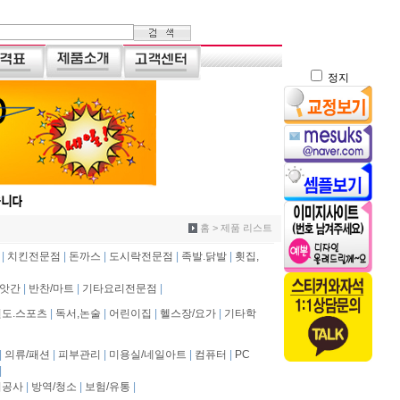
정지
홈 > 제품 리스트
|
치킨전문점
|
돈까스
|
도시락전문점
|
족발.닭발
|
횟집,
방앗간
|
반찬/마트
|
기타요리전문점
|
도.스포츠
|
독서,논술
|
어린이집
|
헬스장/요가
|
기타학
|
의류/패션
|
피부관리
|
미용실/네일아트
|
컴퓨터
|
PC
|
비공사
|
방역/청소
|
보험/유통
|