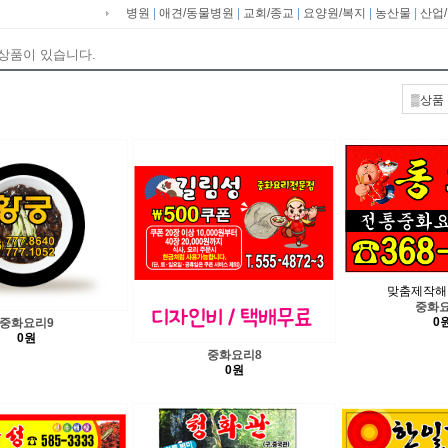
병원
|
애견/동물병원
|
교회/종교
|
요양원/복지
|
농산물
|
산업
 상품이 있습니다.
맞춤제작해
중화요
0
중화요리9
0원
중화요리8
0원