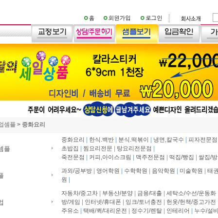
업셈플
>
중화요리
중화요리
|
한식.백반
|
분식.떡볶이
|
냉면,칼국수
|
피자전문점
셈플
초밥집
|
찜요리전문
|
탕요리전문점
|
죽전문점
|
커피,아이스크림
|
맥주전문점
|
떡집/빵집
|
쌀집/
과외/공부방
|
영어학원
|
수학학원
|
음악학원
|
미술학원
|
태권
플
원
|
자동차/중고차
|
부동산/분양
|
금융/대출
|
세탁소/수선/운동화
업
방/게임
|
인터넷/휴대폰
|
잉크/토너충전
|
헌옷/헌책/중고가전
주유소
|
택배/퀵/대리운전
|
정수기/렌탈
|
인테리어
|
누수/설