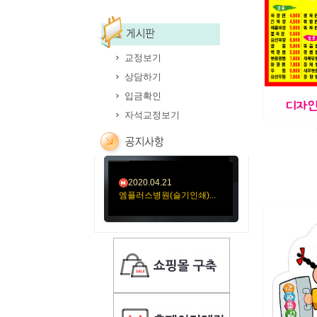
교정보기
상담하기
2020.05.12
입금확인
김훈신경과의원-11절봉
투...
자석교정보기
2020.05.06
미소요양병원(성민문화사...
2020.04.21
엠플러스병원(슬기인쇄)...
2020.04.21
성가롤로병원(외용약)순...
2020.04.21
성가롤로병원(먹는약)순...