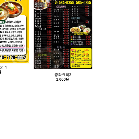
리4
원
중화요리2
1,000원