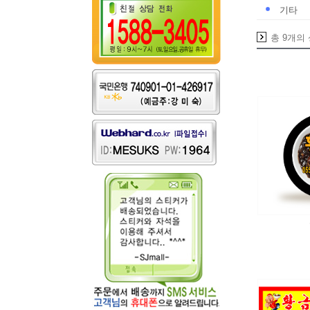
기타
총 9개의