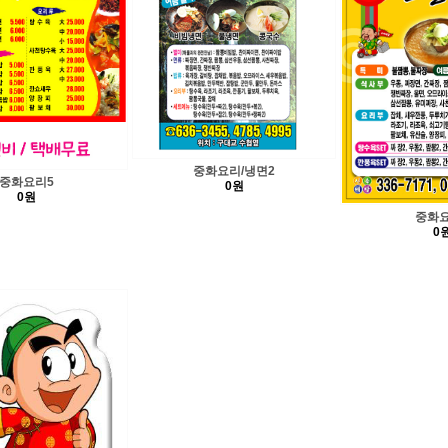
중화요리/냉면2
중화요리5
0원
0원
중화요
0