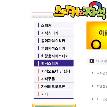
*
>
요식
요식업
학원샘
서비스