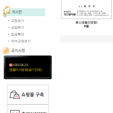
교정보기
통신셈플2(명함)
0원
상담하기
2020.05.12
입금확인
김훈신경과의원-11절봉
투...
자석교정보기
2020.05.06
미소요양병원(성민문화사...
2020.04.21
엠플러스병원(슬기인쇄)...
2020.04.21
성가롤로병원(외용약)순...
2020.04.21
성가롤로병원(먹는약)순...