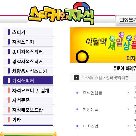
*
>
서비스업
>
인터넷/휴대폰
요식업셈플
학원샘플
서비스업