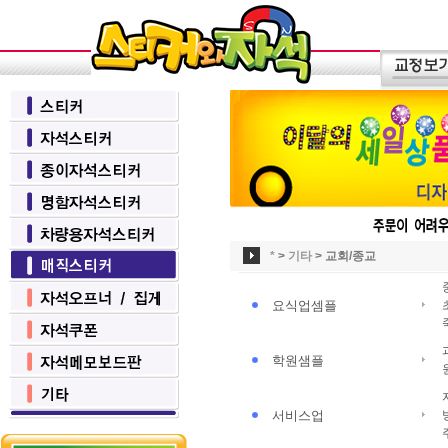
*
>
기타
>
교회/종교
요식업셈플
학원샘플
서비스업