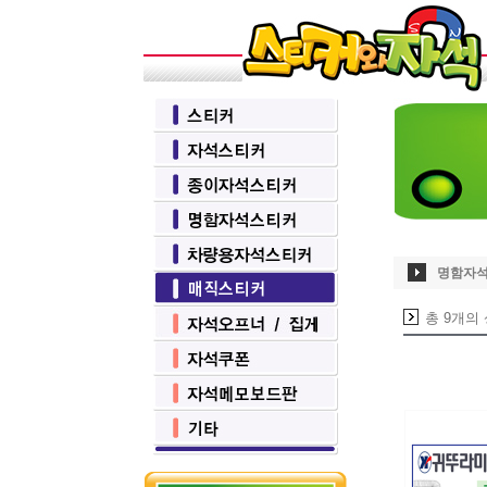
명함자
총 9개의