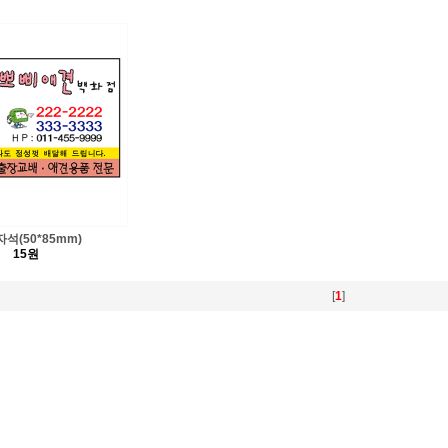
석(50*85mm)
15원
[
1
]