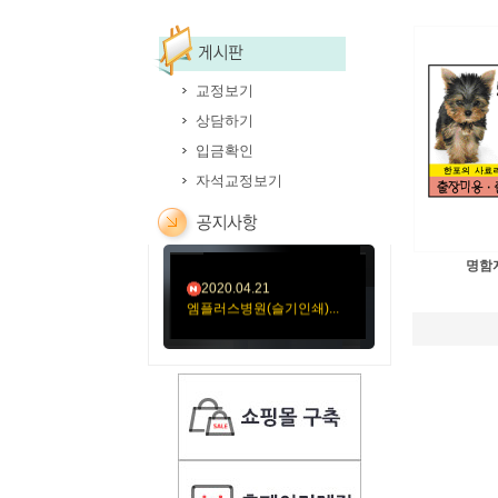
교정보기
상담하기
2020.05.12
입금확인
김훈신경과의원-11절봉
투...
자석교정보기
2020.05.06
미소요양병원(성민문화사...
명함자
2020.04.21
엠플러스병원(슬기인쇄)...
2020.04.21
성가롤로병원(외용약)순...
2020.04.21
성가롤로병원(먹는약)순...