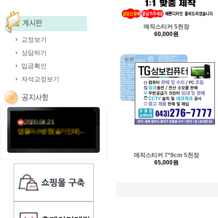
매직스티커 5천장
60,000원
교정보기
상담하기
2020.05.12
김훈신경과의원-11절봉
입금확인
투...
자석교정보기
2020.05.06
미소요양병원(성민문화사...
2020.04.21
엠플러스병원(슬기인쇄)...
2020.04.21
성가롤로병원(외용약)순...
매직스티커 7*9cm 5천장
65,000원
2020.04.21
성가롤로병원(먹는약)순...