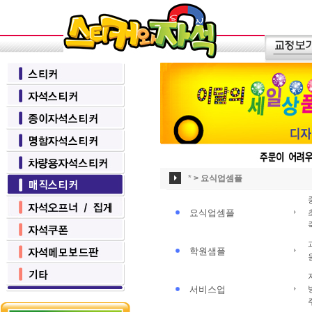
*
>
요식업셈플
요식업셈플
학원샘플
서비스업