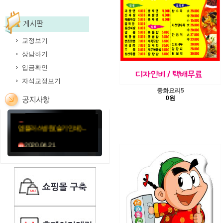
교정보기
2020.05.12
상담하기
김훈신경과의원-11절봉
입금확인
투...
자석교정보기
2020.05.06
중화요리5
미소요양병원(성민문화사...
0원
2020.04.21
엠플러스병원(슬기인쇄)...
2020.04.21
성가롤로병원(외용약)순...
2020.04.21
성가롤로병원(먹는약)순...