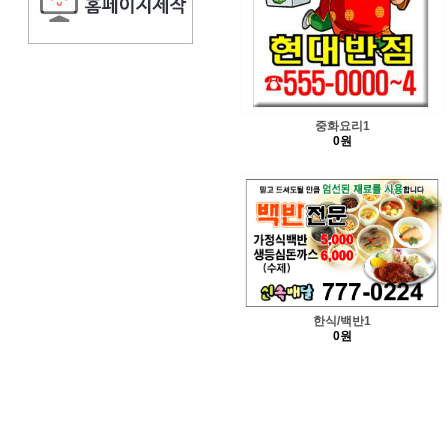
중화요리1
0원
한식/백반1
0원