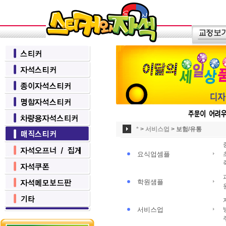
*
>
서비스업
>
보험/유통
요식업셈플
학원샘플
서비스업